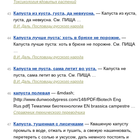
Токсикология ядовитых растений
Капуста из куста, густа, да невкусна.
— Капуста из куста,
43
густа, да невкусна. См. ПИЩА …
В.И. Даль. Пословицы русского народа
Капуста лучше пуста: хоть в брюхе не порожне.
—
44
Капуста лучше пуста: хоть в брюхе не порожне. См. ПИЩА
…
В.И. Даль. Пословицы русского народа
Капуста не пуста, сама летит во уста.
— Капуста не
45
пуста, сама летит во уста. См. ПИЩА …
В.И. Даль. Пословицы русского народа
капуста полевая
— &mdash;
46
[http://www.dunwoodypress.com/148/PDF/Biotech Eng
Rus.pdf] Тематики биотехнологии EN brassica campestre …
Справочник технического переводчика
Капуста, тушенная с лисичками
— Квашеную капусту
47
промыть в воде, отжать и тушить, а свежую нашинковать,
перетереть с солью и уксусом, дать немного постоять и