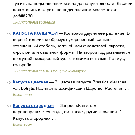
тушить на подсолнечном масле до полуготовности. Лисички
подготовить и жарить на подсолнечном масле также
до&#8230; …
Энциклопедия грибника
КАПУСТА КОЛЬРАБИ
— Кольраби двулетнее растение. В
48
первый год жизни образует укороченный, сильно
утолщенный стебель, зеленой или фиолетовой окраски,
округлой или овальной формы. На второй год развивается
цветущий низкорослый куст с тонкими ветвями. По вкусу
кольраби …
Энциклопедия семян. Овощные культуры
Капуста цветная
— ? Цветная капуста Brassica oleracea
49
var. botrytis Научная классификация Царство: Растения …
Википедия
Капуста огородная
— Запрос «Капуста»
50
перенаправляется сюда; см. также другие значения. ?
Капуста огородная …
Википедия