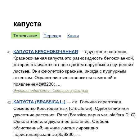
капуста
Толкование
Перевод
Книги
КАПУСТА КРАСНОКОЧАННАЯ
— Двулетнее растение,
41
Краснокочанная капуста это разновидность белокочанной,
которая отличается от нее цветом наружных и внутренних
листьев. Они фиолетово красные, иногда с пурпурным
оттенком. Окраска листьев становится заметной с
появлением&#8230; …
Энциклопедия семян. Овощные культуры
КАПУСТА (BRASSICA L.)
— см. Горчица сарептская.
42
Семейство Крестоцветных (Cruciferae). Однолетние или
двулетние растения. Рапс (Brassica napus var. oleifera D. С).
Однолетнее или двулетнее растение. Стебель
облиственный; нижние листья лировидно
перистонадрезанные,&#8230; …